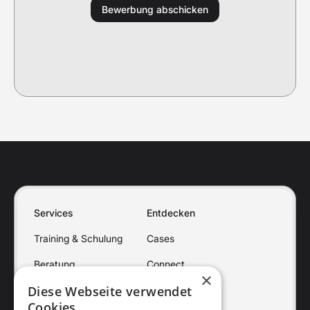
Services
Entdecken
Training & Schulung
Cases
Beratung
Connect
×
Diese Webseite verwendet
Onboarding
Gates
Cookies.